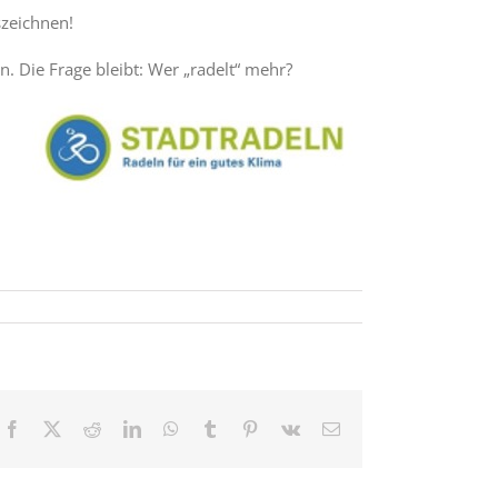
szeichnen!
. Die Frage bleibt: Wer „radelt“ mehr?
Facebook
X
Reddit
LinkedIn
WhatsApp
Tumblr
Pinterest
Vk
E-
Mail