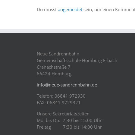
Du musst
angemeldet
sein, um einen Kommenta
Neue Sandrennbahn
Gemeinschaftsschule Homburg Erbach
Cranachstraße 7
66424 Homburg
info@neue-sandrennbahn.de
Telefon: 06841 972930
FAX: 06841 9729321
Unsere Sekretariatszeiten
Mo. bis Do. 7:30 bis 15:00 Uhr
Freitag 7:30 bis 14:00 Uhr