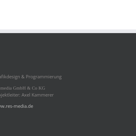
afikdesign & Programmierung
s media GmbH & Co KG
ojektleiter: Axel Kammerer
w.res-media.de