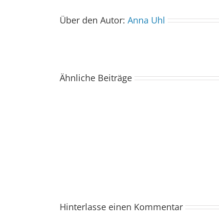
Über den Autor:
Anna Uhl
Ähnliche Beiträge
Der
Spacebuzz
One
kommt
ins
Saarland
–
und
wir
sind
Hinterlasse einen Kommentar
dabei