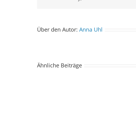
Über den Autor:
Anna Uhl
Ähnliche Beiträge
Der
Spacebuzz
One
kommt
ins
Saarland
–
und
wir