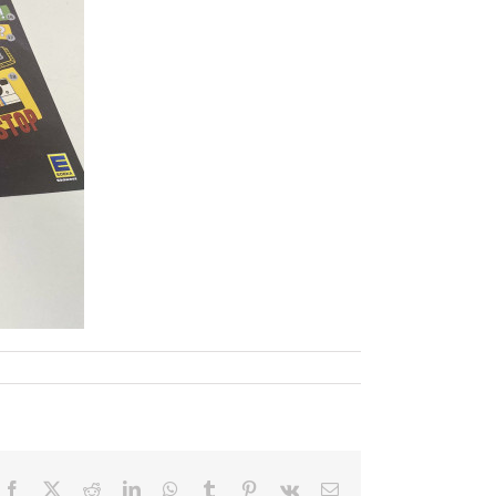
Facebook
X
Reddit
LinkedIn
WhatsApp
Tumblr
Pinterest
Vk
E-