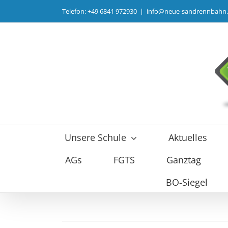
Zum
Telefon: +49 6841 972930
|
info@neue-sandrennbahn
Inhalt
springen
Unsere Schule
Aktuelles
AGs
FGTS
Ganztag
BO-Siegel