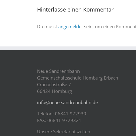
sind
Hinterlasse einen Kommentar
dabei
Du musst
angemeldet
sein, um einen Kommenta
Neue Sandrennbahn
Gemeinschaftsschule Homburg Erbach
Cranachstraße 7
66424 Homburg
info@neue-sandrennbahn.de
Telefon: 06841 972930
FAX: 06841 9729321
Unsere Sekretariatszeiten